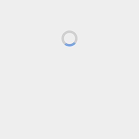
paramą
pradeda
Pranešama
prie
pristato
sako
savo
turi
USD
už
yra
ūkininkams
ūkio
žemės
žuvininkystės
Facebook
YouTube
POPULIARIAUSIOS NAUJIENOS