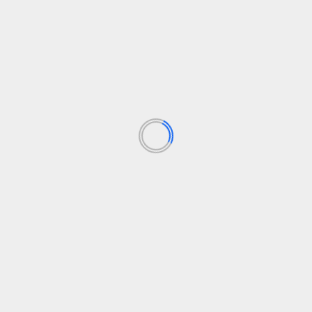
sudėtingesnės
30 birželio, 2026
PAIEŠKA
PAIEŠKA
PASKUTINĖS NAUJIENOS
Ūkininkams ir akvakultūros įmonėms – dar 15 mln.
eurų lengvatinėms paskoloms
Atsisveikiname su KAZIMIRA DANUTE PRUNSKIENE
Žemės ūkio ministras: grūdų džiovinimo įkainiai turi
atspindėti realias sąnaudas
Lietuva tęsia pasirengimą pirmininkavimui ES Tarybai
Vietoje dviejų patikrų – viena