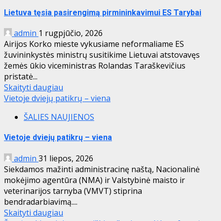
Lietuva tęsia pasirengimą pirmininkavimui ES Tarybai
admin
1 rugpjūčio, 2026
Airijos Korko mieste vykusiame neformaliame ES
žuvininkystės ministrų susitikime Lietuvai atstovavęs
žemės ūkio viceministras Rolandas Taraškevičius
pristatė...
Skaityti daugiau
Vietoje dviejų patikrų – viena
ŠALIES NAUJIENOS
Vietoje dviejų patikrų – viena
admin
31 liepos, 2026
Siekdamos mažinti administracinę naštą, Nacionalinė
mokėjimo agentūra (NMA) ir Valstybinė maisto ir
veterinarijos tarnyba (VMVT) stiprina
bendradarbiavimą....
Skaityti daugiau