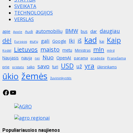
SVEIKATA
TECHNOLOGIJOS
VERSLAS
BMW
daugiau
automobilių
apie
bus
dar
Audi
Apple
kad
Kaip
dėl
iš
Iki
gali
Google
eurų
kai
Europos
mln
Lietuvos
maisto
metu
Ministras
mlrd
Kodėl
Nuo
OpenAI
Naujasis
naują
paramą
pradeda
Pranešama
nei
yra
USD
savo
už
turi
prie
sako
ūkininkams
pristato
žemės
ūkio
žuvininkystės
Facebook
YouTube
Populiariausios naujienos