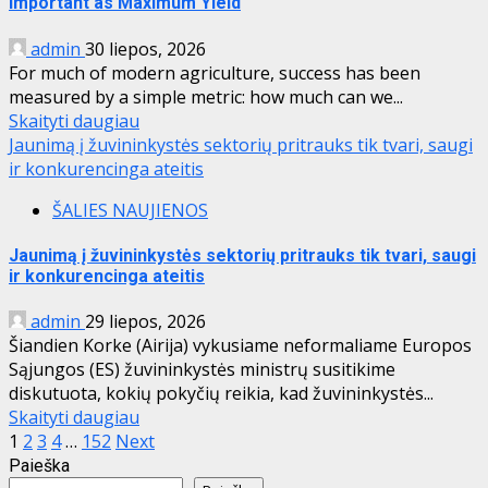
Important as Maximum Yield
admin
30 liepos, 2026
For much of modern agriculture, success has been
measured by a simple metric: how much can we...
Skaityti daugiau
Jaunimą į žuvininkystės sektorių pritrauks tik tvari, saugi
ir konkurencinga ateitis
ŠALIES NAUJIENOS
Jaunimą į žuvininkystės sektorių pritrauks tik tvari, saugi
ir konkurencinga ateitis
admin
29 liepos, 2026
Šiandien Korke (Airija) vykusiame neformaliame Europos
Sąjungos (ES) žuvininkystės ministrų susitikime
diskutuota, kokių pokyčių reikia, kad žuvininkystės...
Skaityti daugiau
Įrašų
1
2
3
4
…
152
Next
Paieška
puslapiavimas