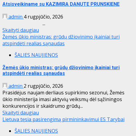
Atsisveikiname su KAZIMIRA DANUTE PRUNSKIENE
admin
4 rugpjūčio, 2026
...
Skaityti daugiau
Žemės ūkio ministras: grūdų džiovinimo įkainiai turi
atspindėti realias sąnaudas
ŠALIES NAUJIENOS
Žemės ūkio ministras: grūdų džiovinimo įkainiai turi
atspindėti realias sąnaudas
admin
2 rugpjūčio, 2026
Prasidėjus naujam derliaus supirkimo sezonui, Žemės
ūkio ministerija imasi aktyvių veiksmų dėl sąžiningos
konkurencijos ir skaidrumo grūdų...
Skaityti daugiau
Lietuva tęsia pasirengimą pirmininkavimui ES Tarybai
ŠALIES NAUJIENOS