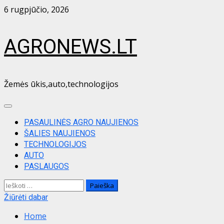
Skip
6 rugpjūčio, 2026
to
content
AGRONEWS.LT
Žemės ūkis,auto,technologijos
Primary
Menu
PASAULINĖS AGRO NAUJIENOS
ŠALIES NAUJIENOS
TECHNOLOGIJOS
AUTO
PASLAUGOS
Ieškoti:
Žiūrėti dabar
Home