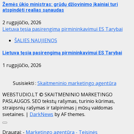
Žemės ūkio ministras: grūdų džiovinimo įkainiai turi
atspindėti realias sąnaudas
2 rugpjūčio, 2026
Lietuva tęsia pasirengimą pirmininkavimui ES Tarybai
ŠALIES NAUJIENOS
Lietuva tęsia pasirengimą pirmininkavimui ES Tarybai
1 rugpjūčio, 2026
Susisiekti :
Skaitmeninio marketingo agentūra
WEBSTUDIO.LT © SKAITMENINIO MARKETINGO
PASLAUGOS. SEO tekstų rašymas, turinio kūrimas,
straipsnių rašymas ir talpinimas į mūsų valdomas
svetaines.
|
DarkNews
by AF themes.
Close
Draugai: -
Marketingo agentūra
-
Teisinės