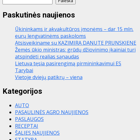
Paieška
Paskutinės naujienos
Ūkininkams ir akvakultūros įmonėms – dar 15 mln.
eurų lengvatinėms paskoloms
Atsisveikiname su KAZIMIRA DANUTE PRUNSKIENE
Žemės ūkio ministras: grūdų džiovinimo įkainiai turi
atspindėti realias sąnaudas
Lietuva tęsia pasirengimą pirmininkavimui ES
Tarybai
Vietoje dviejų patikrų – viena
Kategorijos
AUTO
PASAULINĖS AGRO NAUJIENOS
PASLAUGOS
RECEPTAI
ŠALIES NAUJIENOS
STATYBA