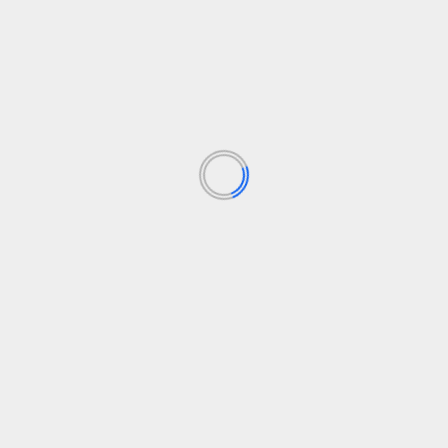
TECHNOLOGIJOS
„Tabby“ padvigubėja iki 3,3 mln. USD 160
mln
admin
12 vasario, 2025
Vartotojų kredito galimybių paklausa įvairiuose
regionuose skiriasi, o „Fintech“ – suprasti šiuos
skirtumus yra labai svarbu išgyventi....
Skaityti daugiau