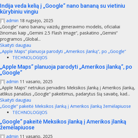
Indija veda kelią į „Google“ nano bananą su vietiniu
kūrybiniu vingiu
admin
18 rugsėjo, 2025
„Google“ nano bananų vaizdų generavimo modelis, oficialiai
žinomas kaip „Gemini 2.5 Flash Image“, paskatino „Gemini“
programos „Global...
Skaityti daugiau
„Apple Maps“ planuoja parodyti „Amerikos įlanką“, po „Google“
TECHNOLOGIJOS
„Apple Maps“ planuoja parodyti „Amerikos įlanką“, po
„Google“
admin
11 vasario, 2025
„Apple Maps“ netrukus pervadins Meksikos įlanką į Amerikos įlanką,
atlikus panašius „Google“ pakeitimus, padarytus šią savaitę, kad...
Skaityti daugiau
„Google“ pakeitė Meksikos įlanką į Amerikos įlanką žemėlapiuose
TECHNOLOGIJOS
„Google“ pakeitė Meksikos įlanką į Amerikos įlanką
žemėlapiuose
admin
11 vasario, 2025