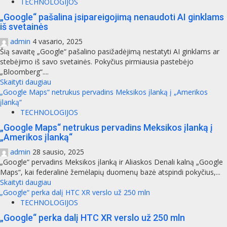
TECHNOLOGIJOS
„Google“ pašalina įsipareigojimą nenaudoti AI ginklams
iš svetainės
admin
4 vasario, 2025
Šią savaitę „Google“ pašalino pasižadėjimą nestatyti AI ginklams ar
stebėjimo iš savo svetainės. Pokyčius pirmiausia pastebėjo
„Bloomberg“....
Skaityti daugiau
„Google Maps“ netrukus pervadins Meksikos įlanką į „Amerikos
įlanką“
TECHNOLOGIJOS
„Google Maps“ netrukus pervadins Meksikos įlanką į
„Amerikos įlanką“
admin
28 sausio, 2025
„Google“ pervadins Meksikos įlanką ir Aliaskos Denali kalną „Google
Maps“, kai federalinė žemėlapių duomenų bazė atspindi pokyčius,...
Skaityti daugiau
„Google“ perka dalį HTC XR verslo už 250 mln
TECHNOLOGIJOS
„Google“ perka dalį HTC XR verslo už 250 mln