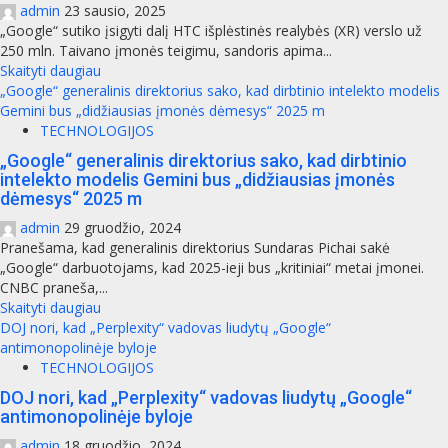
admin
23 sausio, 2025
„Google“ sutiko įsigyti dalį HTC išplėstinės realybės (XR) verslo už
250 mln. Taivano įmonės teigimu, sandoris apima...
Skaityti daugiau
„Google“ generalinis direktorius sako, kad dirbtinio intelekto modelis
Gemini bus „didžiausias įmonės dėmesys“ 2025 m
TECHNOLOGIJOS
„Google“ generalinis direktorius sako, kad dirbtinio
intelekto modelis Gemini bus „didžiausias įmonės
dėmesys“ 2025 m
admin
29 gruodžio, 2024
Pranešama, kad generalinis direktorius Sundaras Pichai sakė
„Google“ darbuotojams, kad 2025-ieji bus „kritiniai“ metai įmonei.
CNBC praneša,...
Skaityti daugiau
DOJ nori, kad „Perplexity“ vadovas liudytų „Google“
antimonopolinėje byloje
TECHNOLOGIJOS
DOJ nori, kad „Perplexity“ vadovas liudytų „Google“
antimonopolinėje byloje
admin
18 gruodžio, 2024