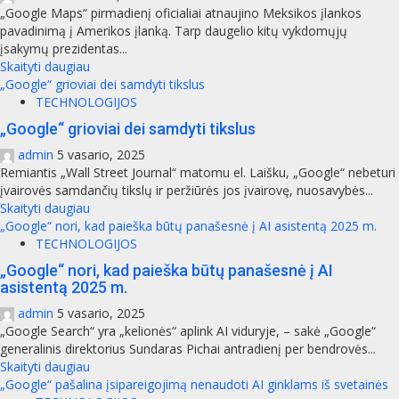
„Google Maps“ pirmadienį oficialiai atnaujino Meksikos įlankos
pavadinimą į Amerikos įlanką. Tarp daugelio kitų vykdomųjų
įsakymų prezidentas...
Skaityti daugiau
„Google“ grioviai dei samdyti tikslus
TECHNOLOGIJOS
„Google“ grioviai dei samdyti tikslus
admin
5 vasario, 2025
Remiantis „Wall Street Journal“ matomu el. Laišku, „Google“ nebeturi
įvairovės samdančių tikslų ir peržiūrės jos įvairovę, nuosavybės...
Skaityti daugiau
„Google“ nori, kad paieška būtų panašesnė į AI asistentą 2025 m.
TECHNOLOGIJOS
„Google“ nori, kad paieška būtų panašesnė į AI
asistentą 2025 m.
admin
5 vasario, 2025
„Google Search“ yra „kelionės“ aplink AI viduryje, – sakė „Google“
generalinis direktorius Sundaras Pichai antradienį per bendrovės...
Skaityti daugiau
„Google“ pašalina įsipareigojimą nenaudoti AI ginklams iš svetainės