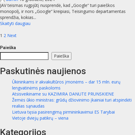
JAV teismas rugpjūtį nusprendė, kad „Google“ turi paieškos
monopolį, ir nors „Google“ kreipiasi, Teisingumo departamentas
sprendžia, kokias...
Skaityti daugiau
Įrašų
1
2
Next
puslapiavimas
Paieška
Paieška
Paskutinės naujienos
Ūkininkams ir akvakultūros įmonėms – dar 15 mln. eurų
lengvatinėms paskoloms
Atsisveikiname su KAZIMIRA DANUTE PRUNSKIENE
Žemės ūkio ministras: grūdų džiovinimo įkainiai turi atspindėti
realias sąnaudas
Lietuva tęsia pasirengimą pirmininkavimui ES Tarybai
Vietoje dviejų patikrų – viena
Kategorijos