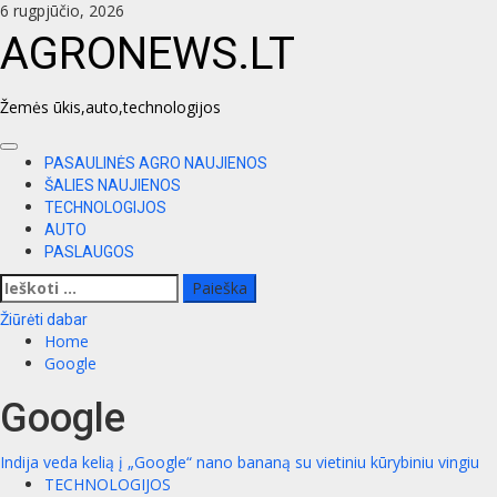
Skip
6 rugpjūčio, 2026
to
AGRONEWS.LT
content
Žemės ūkis,auto,technologijos
Primary
PASAULINĖS AGRO NAUJIENOS
Menu
ŠALIES NAUJIENOS
TECHNOLOGIJOS
AUTO
PASLAUGOS
Ieškoti:
Žiūrėti dabar
Home
Google
Google
Indija veda kelią į „Google“ nano bananą su vietiniu kūrybiniu vingiu
TECHNOLOGIJOS