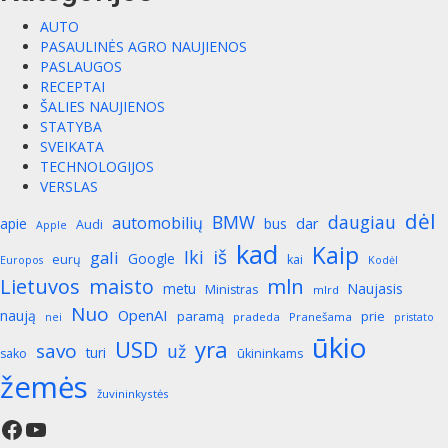
AUTO
PASAULINĖS AGRO NAUJIENOS
PASLAUGOS
RECEPTAI
ŠALIES NAUJIENOS
STATYBA
SVEIKATA
TECHNOLOGIJOS
VERSLAS
dėl
BMW
daugiau
automobilių
apie
bus
dar
Audi
Apple
kad
Kaip
iš
Iki
gali
Google
eurų
kai
Europos
Kodėl
mln
Lietuvos
maisto
metu
Naujasis
Ministras
mlrd
Nuo
OpenAI
naują
paramą
prie
pradeda
Pranešama
nei
pristato
ūkio
yra
USD
savo
už
turi
sako
ūkininkams
žemės
žuvininkystės
Facebook
YouTube