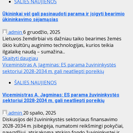
ŠALIES NAUJIENOS
Ūkininkai vėl gali pasinaudoti parama ir įsigyti bearimio
ūkininkavimo sėjamąsias
admin
6 gruodžio, 2025
Lietuvos žemdirbiai vis dažniau taiko bearimes žemės
ūkio kultūrų auginimo technologijas, kurios teikia
ilgalaikę naudą – sumažina...
Skaityti daugiau
Viceministras A. Jagminas: ES parama žuvininkystės
sektoriui 2028-2034 m. gali neatliepti poreikių
ŠALIES NAUJIENOS
Viceministras A. Jagminas: ES parama žuvininkystės
sektoriui 2028-2034 m. gali neatliepti poreikių
admin
20 spalio, 2025
Diskusijos dėl žuvininkystės sektoriaus finansavimo
2028-2034 m. įsibėgėja, numatomi reikšmingi pokyčiai,
pavyzdžiui, atsisakoma atskiro fondo žuvininkystei ir...