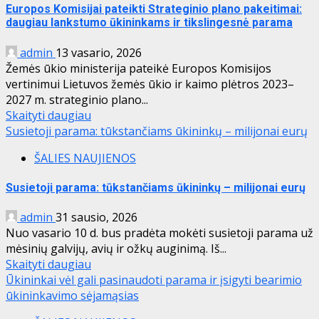
Europos Komisijai pateikti Strateginio plano pakeitimai:
daugiau lankstumo ūkininkams ir tikslingesnė parama
admin
13 vasario, 2026
Žemės ūkio ministerija pateikė Europos Komisijos
vertinimui Lietuvos žemės ūkio ir kaimo plėtros 2023–
2027 m. strateginio plano...
Skaityti daugiau
Susietoji parama: tūkstančiams ūkininkų – milijonai eurų
ŠALIES NAUJIENOS
Susietoji parama: tūkstančiams ūkininkų – milijonai eurų
admin
31 sausio, 2026
Nuo vasario 10 d. bus pradėta mokėti susietoji parama už
mėsinių galvijų, avių ir ožkų auginimą. Iš...
Skaityti daugiau
Ūkininkai vėl gali pasinaudoti parama ir įsigyti bearimio
ūkininkavimo sėjamąsias