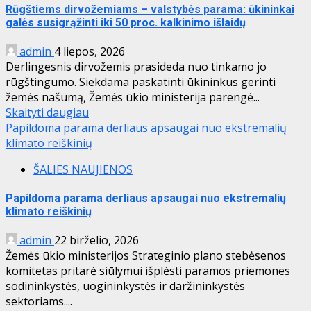
Rūgštiems dirvožemiams – valstybės parama: ūkininkai
galės susigrąžinti iki 50 proc. kalkinimo išlaidų
admin
4 liepos, 2026
Derlingesnis dirvožemis prasideda nuo tinkamo jo
rūgštingumo. Siekdama paskatinti ūkininkus gerinti
žemės našumą, Žemės ūkio ministerija parengė...
Skaityti daugiau
Papildoma parama derliaus apsaugai nuo ekstremalių
klimato reiškinių
ŠALIES NAUJIENOS
Papildoma parama derliaus apsaugai nuo ekstremalių
klimato reiškinių
admin
22 birželio, 2026
Žemės ūkio ministerijos Strateginio plano stebėsenos
komitetas pritarė siūlymui išplėsti paramos priemones
sodininkystės, uogininkystės ir daržininkystės
sektoriams....