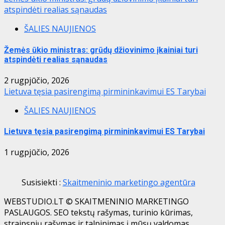
atspindėti realias sąnaudas
ŠALIES NAUJIENOS
Žemės ūkio ministras: grūdų džiovinimo įkainiai turi
atspindėti realias sąnaudas
2 rugpjūčio, 2026
Lietuva tęsia pasirengimą pirmininkavimui ES Tarybai
ŠALIES NAUJIENOS
Lietuva tęsia pasirengimą pirmininkavimui ES Tarybai
1 rugpjūčio, 2026
Susisiekti :
Skaitmeninio marketingo agentūra
WEBSTUDIO.LT © SKAITMENINIO MARKETINGO
PASLAUGOS. SEO tekstų rašymas, turinio kūrimas,
straipsnių rašymas ir talpinimas į mūsų valdomas