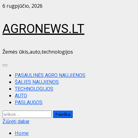
Skip
6 rugpjūčio, 2026
to
content
AGRONEWS.LT
Žemės ūkis,auto,technologijos
Primary
Menu
PASAULINĖS AGRO NAUJIENOS
ŠALIES NAUJIENOS
TECHNOLOGIJOS
AUTO
PASLAUGOS
Ieškoti:
Žiūrėti dabar
Home