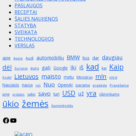
PASLAUGOS
RECEPTAI
ŠALIES NAUJIENOS
STATYBA
SVEIKATA
TECHNOLOGIJOS
VERSLAS
BMW
daugiau
automobilių
apie
bus
dar
Audi
Apple
kad
Kaip
dėl
iš
Iki
gali
Google
eurų
kai
Europos
mln
Lietuvos
maisto
metu
Ministras
mlrd
Kodėl
Nuo
OpenAI
Naujasis
naują
paramą
pradeda
Pranešama
nei
yra
USD
savo
už
turi
prie
sako
ūkininkams
pristato
žemės
ūkio
žuvininkystės
Facebook
YouTube