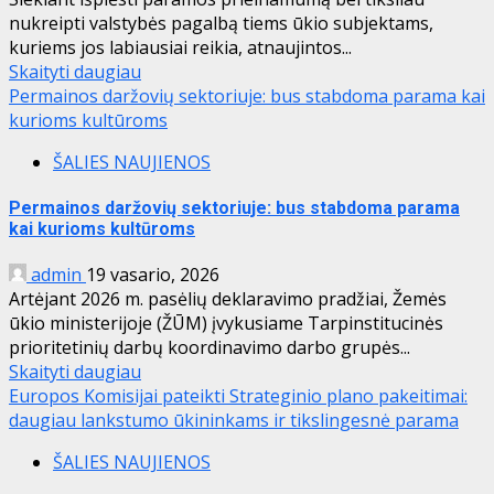
nukreipti valstybės pagalbą tiems ūkio subjektams,
kuriems jos labiausiai reikia, atnaujintos...
Skaityti daugiau
Permainos daržovių sektoriuje: bus stabdoma parama kai
kurioms kultūroms
ŠALIES NAUJIENOS
Permainos daržovių sektoriuje: bus stabdoma parama
kai kurioms kultūroms
admin
19 vasario, 2026
Artėjant 2026 m. pasėlių deklaravimo pradžiai, Žemės
ūkio ministerijoje (ŽŪM) įvykusiame Tarpinstitucinės
prioritetinių darbų koordinavimo darbo grupės...
Skaityti daugiau
Europos Komisijai pateikti Strateginio plano pakeitimai:
daugiau lankstumo ūkininkams ir tikslingesnė parama
ŠALIES NAUJIENOS