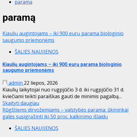
paramą
paramą
Kiaulių augintojams – iki 900 eurų parama biologinio
saugumo priemonėms
ŠALIES NAUJIENOS
Kiaulių augintojams – iki 900 eurų parama biologinio
saugumo priemonėms
admin
22 liepos, 2026
Kiaulių laikytojai nuo rugpjūčio 3 d. iki rugpjūčio 31 d.
kviečiami teikti paraiškas gauti de minimis pagalbą...
Skaityti daugiau
Rūgštiems dirvožemiams – valstybės parama: ūkininkai
galės susigrąžinti iki 50 proc. kalkinimo išlaidų
ŠALIES NAUJIENOS