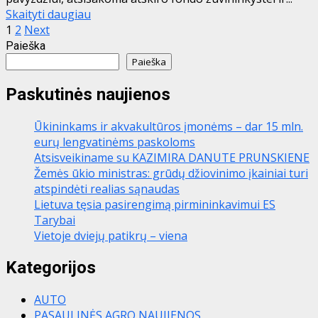
Skaityti daugiau
Įrašų
1
2
Next
Paieška
puslapiavimas
Paieška
Paskutinės naujienos
Ūkininkams ir akvakultūros įmonėms – dar 15 mln.
eurų lengvatinėms paskoloms
Atsisveikiname su KAZIMIRA DANUTE PRUNSKIENE
Žemės ūkio ministras: grūdų džiovinimo įkainiai turi
atspindėti realias sąnaudas
Lietuva tęsia pasirengimą pirmininkavimui ES
Tarybai
Vietoje dviejų patikrų – viena
Kategorijos
AUTO
PASAULINĖS AGRO NAUJIENOS