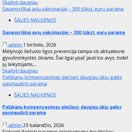
Skaityti daugiau
Savanoriškai avių vakcinacijai – 300 tūkst. eurų parama
ŠALIES NAUJIENOS
Savanoriškai avių vakcinacijai – 300 tūkst. eurų parama
admin
1 birželio, 2026
Mėlynojo liežuvio ligos prevencija tampa vis aktualesnė
gyvulininkystės ūkiams. Šiai ligai ypač jautrios avys, todėl
jų laikytojams,...
Skaityti daugiau
Palūkanų kompensavimas plečiasi: daugiau ūkių galės
pasinaudoti parama
ŠALIES NAUJIENOS
Palūkanų kompensavimas plečiasi: daugiau ūkių galės
pasinaudoti parama
admin
23 balandžio, 2026
Siekiant išplėsti paramos prieinamumą bei tiksliau