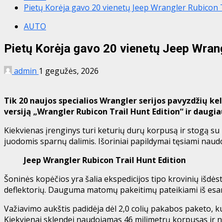
Pietų Korėja gavo 20 vienetų Jeep Wrangler Rubicon T
AUTO
Pietų Korėja gavo 20 vienetų Jeep Wrang
admin
1 gegužės, 2026
Tik 20 naujos specialios Wrangler serijos pavyzdžių keli
versiją „Wrangler Rubicon Trail Hunt Edition“ ir daugi
Kiekvienas įrenginys turi keturių durų korpusą ir stogą su ki
juodomis sparnų dalimis. Išoriniai papildymai tęsiami nau
Jeep Wrangler Rubicon Trail Hunt Edition
Šoninės kopėčios yra šalia ekspedicijos tipo krovinių išdės
deflektorių. Dauguma matomų pakeitimų pateikiami iš esam
Važiavimo aukštis padidėja dėl 2,0 colių pakabos paketo, k
Kiekvienai sklendei naudojamas 46 milimetrų korpusas ir nuo