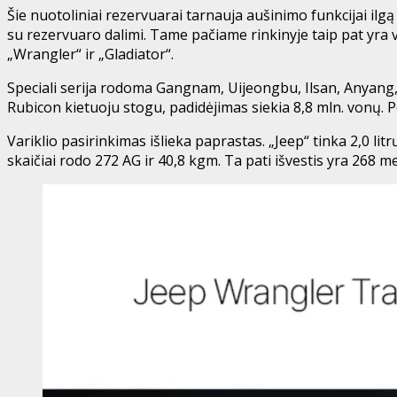
Šie nuotoliniai rezervuarai tarnauja aušinimo funkcijai ilg
su rezervuaro dalimi. Tame pačiame rinkinyje taip pat yra 
„Wrangler“ ir „Gladiator“.
Speciali serija rodoma Gangnam, Uijeongbu, Ilsan, Anyang,
Rubicon kietuoju stogu, padidėjimas siekia 8,8 mln. vonų. P
Variklio pasirinkimas išlieka paprastas. „Jeep“ tinka 2,0 litr
skaičiai rodo 272 AG ir 40,8 kgm. Ta pati išvestis yra 268