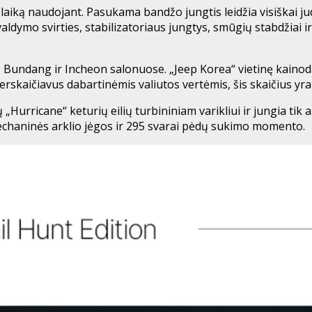
ą laiką naudojant. Pasukama bandžo jungtis leidžia visiškai j
valdymo svirties, stabilizatoriaus jungtys, smūgių stabdžiai
 Bundang ir Incheon salonuose. „Jeep Korea“ vietinę kainoda
erskaičiavus dabartinėmis valiutos vertėmis, šis skaičius yra
ų „Hurricane“ keturių eilių turbininiam varikliui ir jungia tik
 mechaninės arklio jėgos ir 295 svarai pėdų sukimo momento.