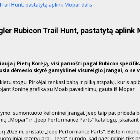
rail Hunt, pastatytą aplink Mopar dalis
ler Rubicon Trail Hunt, pastatytą aplink 
auja į Pietų Korėją, visi paruošti pagal Rubicon specifik
ausia dėmesio skyrė gamyklinei visureigio įrangai, o ne 
etu stogu. Pirkėjai renkasi baltą ir pilką atspalvį, kuris api
dojant šoninę grafiką su Moab pavadinimu, gauta iš Mopar.
tymo, sumontuoto kelioninei įrangai. Jeep taip pat prideda be
ų „Mopar“ ir „Jeep Performance Parts“ katalogų, įskaitant 
urį 2023 m. pristatė „Jeep Performance Parts“. Bilstein mon
toliniai rezervuarai. „Jeep“ nurodo, kad pagrindinis tikslas 