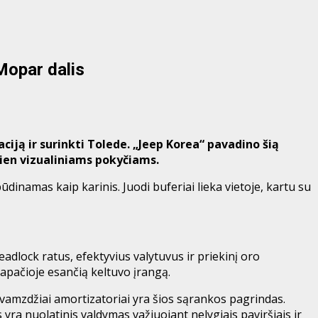
Mopar dalis
aciją ir surinkti Tolede. „Jeep Korea“ pavadino šią
vien vizualiniams pokyčiams.
būdinamas kaip karinis. Juodi buferiai lieka vietoje, kartu su
adlock ratus, efektyvius valytuvus ir priekinį oro
apačioje esančią keltuvo įrangą.
ovamzdžiai amortizatoriai yra šios sąrankos pagrindas.
yra nuolatinis valdymas važiuojant nelygiais paviršiais ir