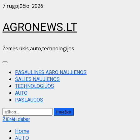
Skip
7 rugpjūčio, 2026
to
content
AGRONEWS.LT
Žemės ūkis,auto,technologijos
Primary
Menu
PASAULINĖS AGRO NAUJIENOS
ŠALIES NAUJIENOS
TECHNOLOGIJOS
AUTO
PASLAUGOS
Ieškoti:
Žiūrėti dabar
Home
AUTO