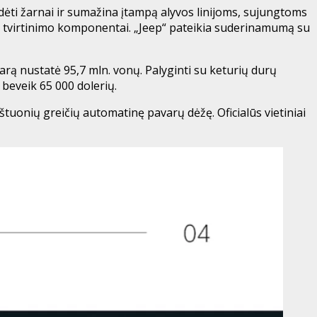
udėti žarnai ir sumažina įtampą alyvos linijoms, sujungtoms
 ir tvirtinimo komponentai. „Jeep“ pateikia suderinamumą su
rą nustatė 95,7 mln. vonų. Palyginti su keturių durų
 beveik 65 000 dolerių.
 aštuonių greičių automatinę pavarų dėžę. Oficialūs vietiniai